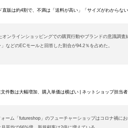
ド直販は約4割で、不満は「送料が高い」「サイズがわからない」
ったオンラインショッピングでの購買行動やブランドの意識調
」などのECモールと回答した割合が94.2％を占めた。
注文件数は大幅増加、購入単価は横ばい | ネットショップ担当
ォーム「futureshop」のフューチャーショップはコロナ禍に
月平均で66%増、新規顧客は2倍に増えている。