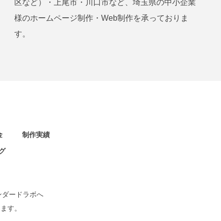
区など）・上尾市・川口市など、埼玉県の中小企業
様のホームページ制作・Web制作を承っておりま
す。
金
制作実績
グ
ンダードラボへ
します。